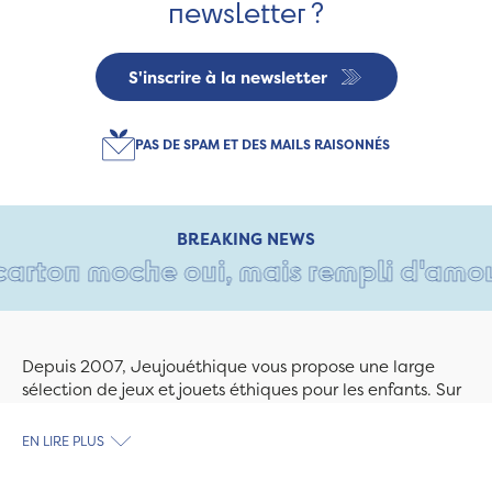
newsletter ?
S'inscrire à la newsletter
PAS DE SPAM ET DES MAILS RAISONNÉS
BREAKING NEWS
arton moche oui, mais rempli d'amour •
Depuis 2007, Jeujouéthique vous propose une large
sélection de jeux et jouets éthiques pour les enfants. Sur
Jeujouethique.com ou à la boutique de Quimper,
découvrez le plus grand choix de jouets en bois
EN LIRE PLUS
exclusivement fabriqués en France et en Europe. Nous
travaillons avec des artisans et des PME spécialisés dans