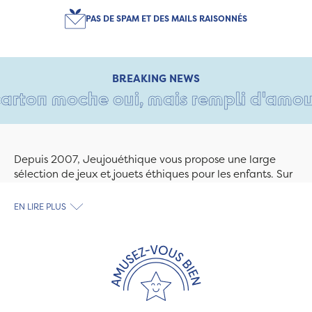
PAS DE SPAM ET DES MAILS RAISONNÉS
BREAKING NEWS
arton moche oui, mais rempli d'amour •
Depuis 2007, Jeujouéthique vous propose une large
sélection de jeux et jouets éthiques pour les enfants. Sur
Jeujouethique.com ou à la boutique de Quimper,
découvrez le plus grand choix de jouets en bois
EN LIRE PLUS
exclusivement fabriqués en France et en Europe. Nous
travaillons avec des artisans et des PME spécialisés dans
les jeux et jouets en bois de qualité et engagés dans le
développement durable. Ils nous fabriquent des jouets
pour les jeunes enfants, des jeux d'éveil, des jeux de
société, des jouets d'imitation, des jeux de plein air, ... et
bien plus encore !