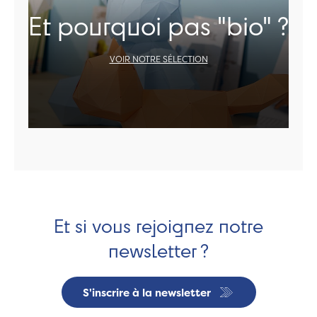
Et pourquoi pas "bio" ?
VOIR NOTRE SÉLECTION
Et si vous rejoignez notre
newsletter ?
S'inscrire à la newsletter