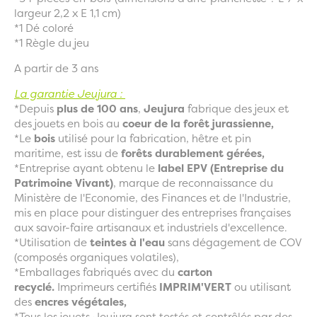
largeur 2,2 x E 1,1 cm)
*1 Dé coloré
*1 Règle du jeu
A partir de 3 ans
La garantie Jeujura :
*Depuis
plus de 100 ans
,
Jeujura
fabrique des jeux et
des jouets en bois au
coeur de la forêt jurassienne,
*Le
bois
utilisé pour la fabrication, hêtre et pin
maritime, est issu de
forêts durablement gérées,
*Entreprise ayant obtenu le
label EPV (Entreprise du
Patrimoine Vivant)
, marque de reconnaissance du
Ministère de l'Economie, des Finances et de l'Industrie,
mis en place pour distinguer des entreprises françaises
aux savoir-faire artisanaux et industriels d'excellence.
*Utilisation de
teintes à l'eau
sans dégagement de COV
(composés organiques volatiles),
*Emballages fabriqués avec du
carton
recyclé.
Imprimeurs certifiés
IMPRIM'VERT
ou utilisant
des
encres végétales,
*Tous les jouets Jeujura sont testés et contrôlés par des