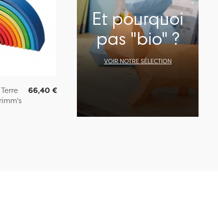
Et pourquoi
pas "bio" ?
VOIR NOTRE SÉLECTION
Terre
66,40 €
rimm's