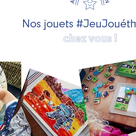
Nos jouets #JeuJouét
chez vous !