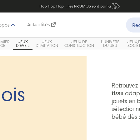
Hop Hop Hop ... les PROMOS sont par là
Recher
Actualités
opos
Rec
EMIER
JEUX
JEUX
JEUX DE
L'UNIVERS
JEUX 
ÂGE
D'ÉVEIL
D'IMITATION
CONSTRUCTION
DU JEU
SOCIÉ
ois
Retrouvez 
tissu
adapt
jouets en 
sélectionné
bébé dès s