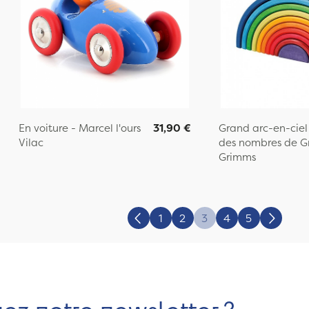
En voiture - Marcel l'ours
31,90 €
Grand arc-en-ciel 
Vilac
des nombres de G
Grimms
1
2
3
4
5
Précédent
Suivant