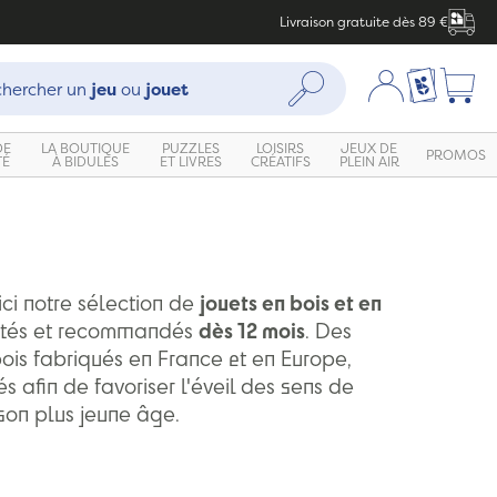
Livraison gratuite dès 89 €
che :
Mon compte
Ma liste c
Rechercher
hercher un
jeu
ou
jouet
DE
LA BOUTIQUE
PUZZLES
LOISIRS
JEUX DE
PROMOS
TÉ
À BIDULES
ET LIVRES
CRÉATIFS
PLEIN AIR
ici notre sélection de
jouets en bois et en
és et recommandés
dès 12 mois
. Des
bois fabriqués en France et en Europe,
s afin de favoriser l'éveil des sens de
on plus jeune âge.