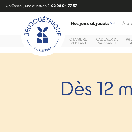
Un Conseil, une question ?
02 98 94 77 37
Nos jeux et jouets
À pr
CHAMBRE
CADEAUX DE
PR
D'ENFANT
NAISSANCE
Dès 12 m