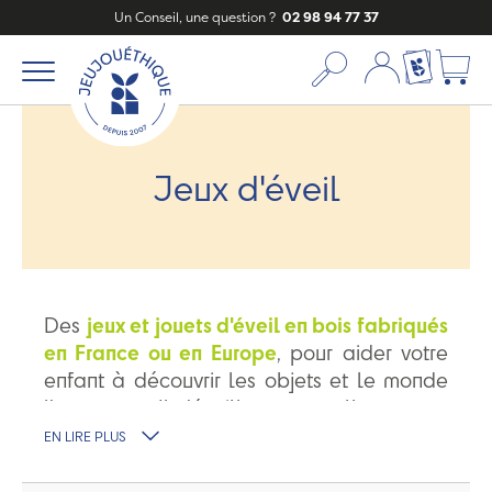
Un Conseil, une question ?
02 98 94 77 37
Mon compte
Ma liste c
Jeux d'éveil
Des
jeux et jouets d'éveil en bois fabriqués
en France ou en Europe
, pour aider votre
enfant à découvrir les objets et le monde
l'entourant. Il s'éveillera naturellement
en
toute sécurité
. Pour ses premiers jeux,
EN LIRE PLUS
découvrez nos marques préférées :
les
planches Wobbel
,
les bouteilles