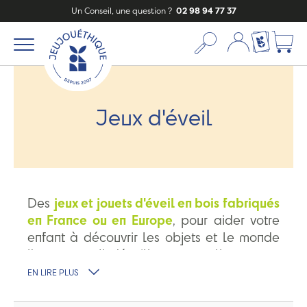
Un Conseil, une question ?
02 98 94 77 37
Mon compte
Ma liste c
Jeux d'éveil
Des
jeux et jouets d'éveil en bois fabriqués
en France ou en Europe
, pour aider votre
enfant à découvrir les objets et le monde
l'entourant. Il s'éveillera naturellement
en
toute sécurité
. Pour ses premiers jeux,
EN LIRE PLUS
découvrez nos marques préférées :
les
planches Wobbel
,
les bouteilles