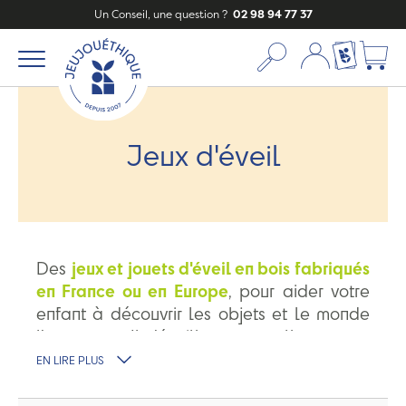
Un Conseil, une question ?
02 98 94 77 37
Mon compte
Ma liste c
Jeux d'éveil
Des
jeux et jouets d'éveil en bois fabriqués
en France ou en Europe
, pour aider votre
enfant à découvrir les objets et le monde
l'entourant. Il s'éveillera naturellement
en
toute sécurité
. Pour ses premiers jeux,
EN LIRE PLUS
découvrez nos marques préférées :
les
planches Wobbel
,
les bouteilles