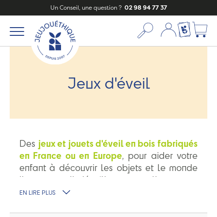
Un Conseil, une question ?
02 98 94 77 37
Mon compte
Ma liste c
Jeux d'éveil
Des
jeux et jouets d'éveil en bois fabriqués
en France ou en Europe
, pour aider votre
enfant à découvrir les objets et le monde
l'entourant. Il s'éveillera naturellement
en
toute sécurité
. Pour ses premiers jeux,
EN LIRE PLUS
découvrez nos marques préférées :
les
planches Wobbel
,
les bouteilles