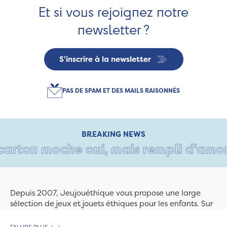
Et si vous rejoignez notre
newsletter ?
S'inscrire à la newsletter
PAS DE SPAM ET DES MAILS RAISONNÉS
BREAKING NEWS
carton moche oui, mais rempli d'amour 
Depuis 2007, Jeujouéthique vous propose une large
sélection de jeux et jouets éthiques pour les enfants. Sur
Jeujouethique.com ou à la boutique de Quimper,
découvrez le plus grand choix de jouets en bois