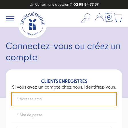
Un Conseil, une question ?
02 98 94 77 37
Mon compte
Ma liste c
Connectez-vous ou créez un
compte
CLIENTS ENREGISTRÉS
Si vous avez un compte chez nous, identifiez-vous.