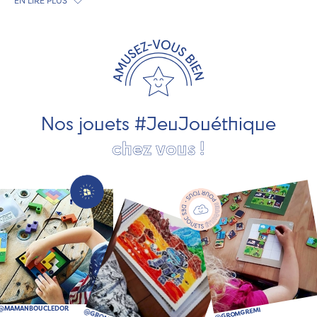
EN LIRE PLUS
exclusivement fabriqués en France et en Europe. Nous
travaillons avec des artisans et des PME spécialisés dans
les jeux et jouets en bois de qualité et engagés dans le
développement durable. Ils nous fabriquent des jouets
pour les jeunes enfants, des jeux d'éveil, des jeux de
société, des jouets d'imitation, des jeux de plein air, ... et
bien plus encore !
Nos jouets #JeuJouéthique
chez vous !