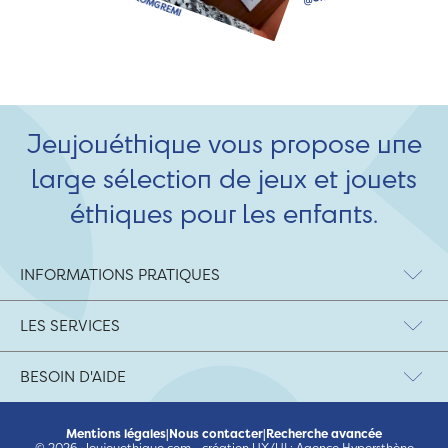
Jeujouéthique vous propose une
large sélection de jeux et jouets
éthiques pour les enfants.
INFORMATIONS PRATIQUES
LES SERVICES
BESOIN D'AIDE
Mentions légales
|
Nous contacter
|
Recherche avancée
© 2026 Jeujouethique.com - création UX/UI :
Agence Hypersthène