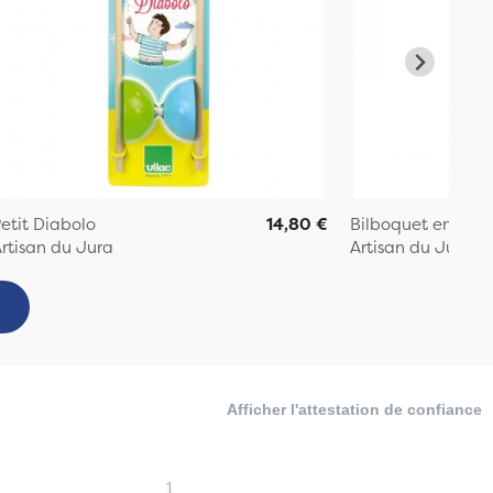
etit Diabolo
14,80 €
Bilboquet en bois
rtisan du Jura
Artisan du Jura
Afficher l'attestation de confiance
1