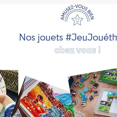
Nos jouets #JeuJouét
chez vous !