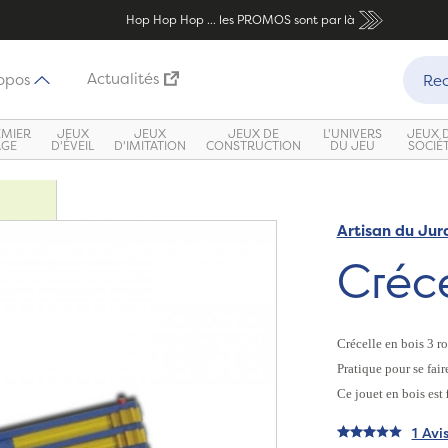
Hop Hop Hop ... les PROMOS sont par là
Recher
Actualités
opos
Rec
EMIER
JEUX
JEUX
JEUX DE
L'UNIVERS
JEUX 
ÂGE
D'ÉVEIL
D'IMITATION
CONSTRUCTION
DU JEU
SOCIÉ
Artisan du Jur
Créce
Crécelle en bois 3 r
Pratique pour se fair
Ce jouet en bois est
1 Avi