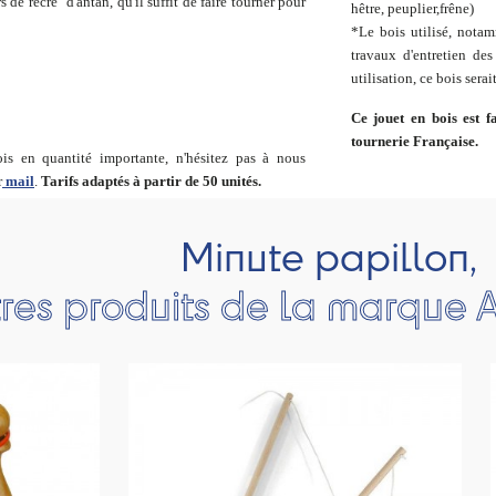
de récré" d'antan, qu'il suffit de faire tourner pour
hêtre, peuplier,frêne)
*Le bois utilisé, nota
travaux d'entretien des 
utilisation, ce bois serai
Ce jouet en bois est 
tournerie Française.
s en quantité importante, n'hésitez pas à nous
r
mail
.
Tarifs adaptés à partir de 50 unités.
Minute papillon,
res produits de la marque A