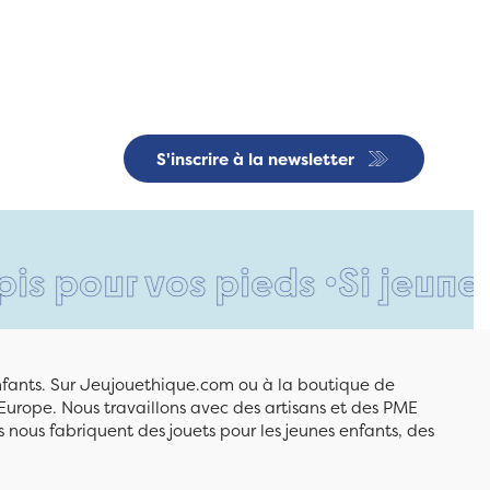
S'inscrire à la newsletter
r vos pieds •
Si jeune et dé
enfants. Sur Jeujouethique.com ou à la boutique de
Europe. Nous travaillons avec des artisans et des PME
 nous fabriquent des jouets pour les jeunes enfants, des