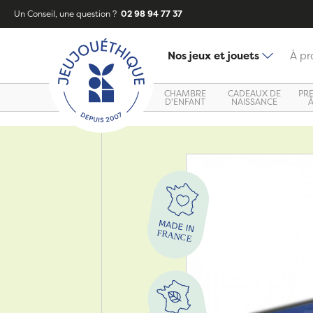
Un Conseil, une question ?
02 98 94 77 37
Nos jeux et jouets
À pr
CHAMBRE
CADEAUX DE
PR
D'ENFANT
NAISSANCE