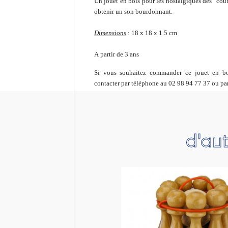
Un jouet en bois pour les nostalgiques des "cours 
obtenir un son bourdonnant.
Dimensions
: 18 x 18 x 1.5 cm
A partir de 3 ans
Si vous souhaitez commander ce jouet en boi
contacter par téléphone au 02 98 94 77 37 ou pa
d'aut