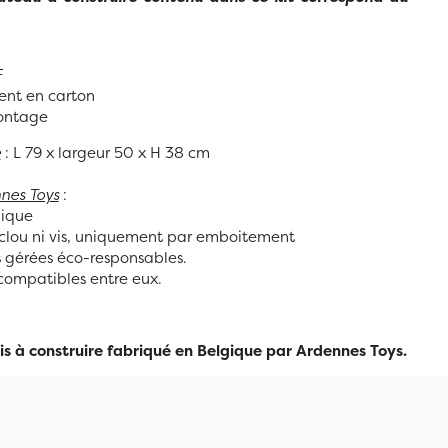
F
ent en carton
ontage
é
: L 79 x largeur 50 x H 38 cm
nes Toys
:
gique
clou ni vis, uniquement par emboitement
ts gérées éco-responsables.
t compatibles entre eux.
s à construire fabriqué en Belgique par Ardennes Toys.