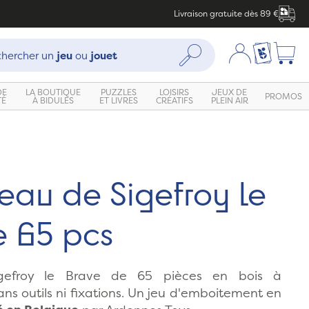
Livraison gratuite dès 89 €
che :
Mon compte
Ma liste c
Rechercher
hercher un
jeu
ou
jouet
DE
LA BOUTIQUE
PUZZLES
LOISIRS
JEUX DE
PROMOS
TÉ
À BIDULES
ET LIVRES
CRÉATIFS
PLEIN AIR
Zoom
eau de Sigefroy le
e 65 pcs
gefroy le Brave de 65 pièces en bois à
ans outils ni fixations. Un jeu d'emboitement en