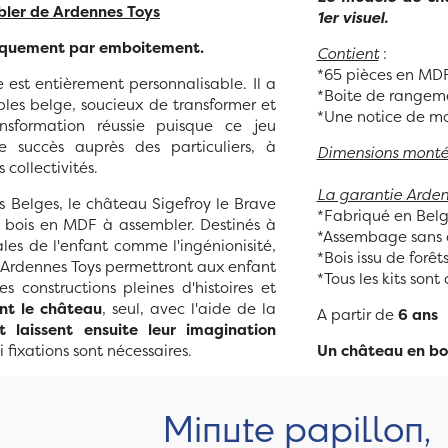
bler de Ardennes Toys
1er visuel.
 uniquement par emboitement.
Contient
:
*65 pièces en MD
est entièrement personnalisable. Il a
*Boite de rangem
les belge, soucieux de transformer et
*Une notice de m
ansformation réussie puisque ce jeu
 succès auprès des particuliers, à
Dimensions mont
 collectivités.
La garantie Arden
 Belges, le château Sigefroy le Brave
*Fabriqué en Bel
 bois en MDF à assembler. Destinés à
*Assembage sans 
es de l'enfant comme l'ingénionisité,
*Bois issu de forê
ts Ardennes Toys permettront aux enfant
*Tous les kits son
 constructions pleines d'histoires et
ent le château
, seul, avec l'aide de la
A partir de
6 ans
t laissent ensuite leur imagination
 ni fixations sont nécessaires.
Un château en boi
Minute papillon,