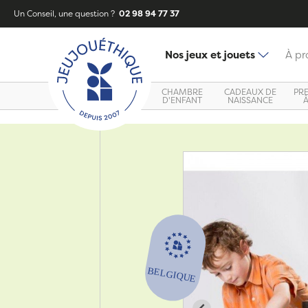
Un Conseil, une question ?
02 98 94 77 37
Nos jeux et jouets
À pr
CHAMBRE
CADEAUX DE
PR
D'ENFANT
NAISSANCE
Zoom