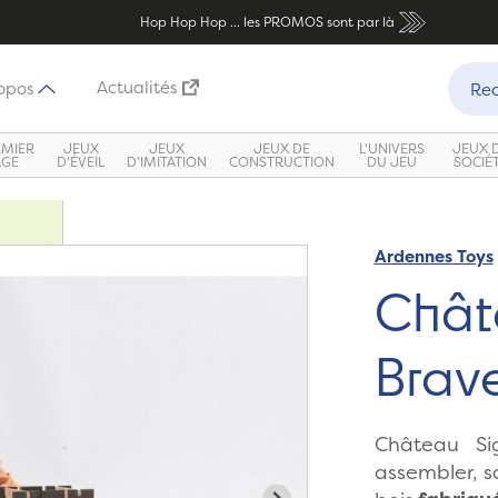
Hop Hop Hop ... les PROMOS sont par là
Recher
Actualités
opos
Rec
EMIER
JEUX
JEUX
JEUX DE
L'UNIVERS
JEUX 
ÂGE
D'ÉVEIL
D'IMITATION
CONSTRUCTION
DU JEU
SOCIÉ
Ardennes Toys
Zoom
Chât
Brav
Château Si
assembler, s