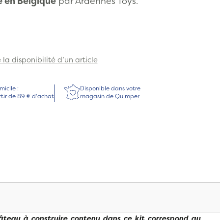
 en Belgique
par Ardennes Toys.
la disponibilité d’un article
micile :
Disponible dans votre
rtir de 89 € d'achat
magasin de Quimper
teau à construire contenu dans ce kit correspond au