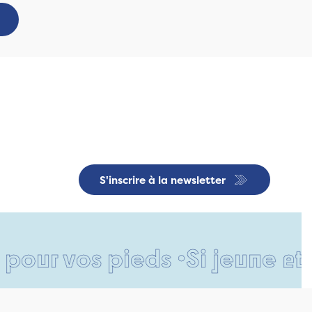
S'inscrire à la newsletter
vos pieds •
Si jeune et déjà