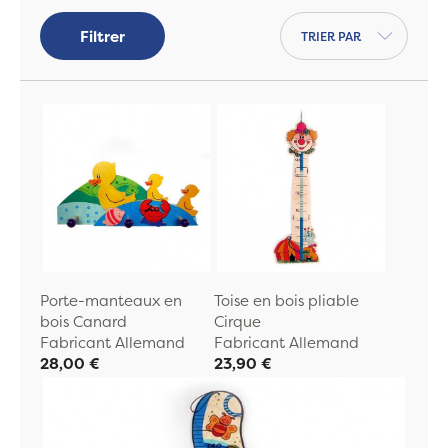
bois est fabriqué en France
à la demande.
Trier par
Filtrer
Porte-manteaux en
Toise en bois pliable
bois Canard
Cirque
Fabricant Allemand
Fabricant Allemand
28,00 €
23,90 €