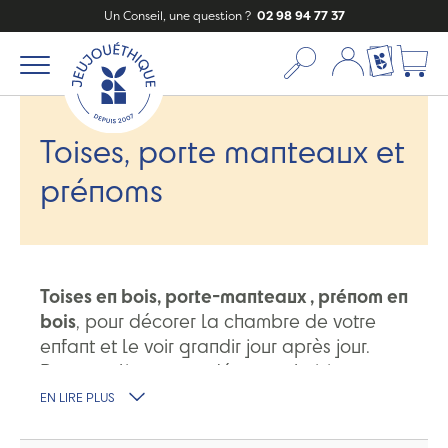
Un Conseil, une question ?
02 98 94 77 37
Mon compte
Ma liste c
Toises, porte manteaux et
prénoms
Toises en bois, porte-manteaux , prénom en
bois
, pour décorer la chambre de votre
enfant et le voir grandir jour après jour.
Personnalisez votre déco en choisissant
votre modèle parmi notre sélection. Tous
EN LIRE PLUS
les modèles sélectionnés sont en bois et
de
fabrication Allemande
. Le
prénom en