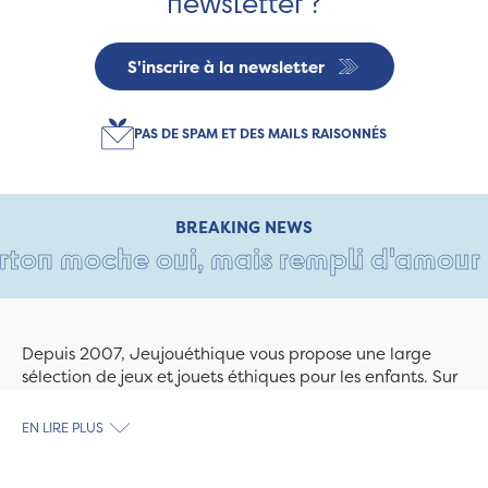
newsletter ?
S'inscrire à la newsletter
PAS DE SPAM ET DES MAILS RAISONNÉS
BREAKING NEWS
ton moche oui, mais rempli d'amour • T
Depuis 2007, Jeujouéthique vous propose une large
sélection de jeux et jouets éthiques pour les enfants. Sur
Jeujouethique.com ou à la boutique de Quimper,
découvrez le plus grand choix de jouets en bois
EN LIRE PLUS
exclusivement fabriqués en France et en Europe. Nous
travaillons avec des artisans et des PME spécialisés dans