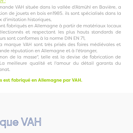
H :
lemande VAH située dans la vallée d'Atmühl en Bavière, a
ion de jouets en bois en1985. ils sont spécialisés dans la
x d'imitation historiques,
sont fabriqués en Allemagne à partir de matériaux locaux
électionnés et respectant les plus hauts standards de
eurs sont conformes à la norme DIN EN 71,
 la marque VAH sont très prisés des foires médiévales et
ande réputation en Allemagne et à l'étranger,
 non de la masse", telle est la devise de fabrication de
 La meilleure qualité et l'amour du détail garants du
anat.
is est fabriqué en Allemagne par VAH.
arque VAH