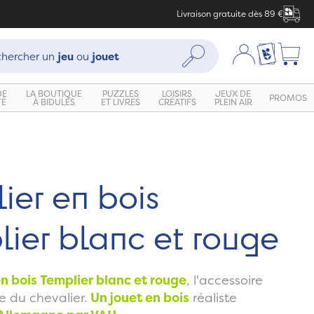
Livraison gratuite dès 89 €
che :
Mon compte
Ma liste c
Rechercher
hercher un
jeu
ou
jouet
DE
LA BOUTIQUE
PUZZLES
LOISIRS
JEUX DE
PROMOS
TÉ
À BIDULES
ET LIVRES
CRÉATIFS
PLEIN AIR
ier en bois
ier blanc et rouge
en bois Templier blanc et rouge
, l'accessoire
e du chevalier.
Un jouet en bois
réaliste