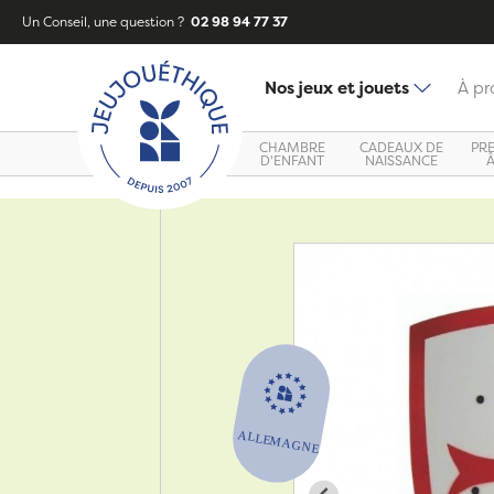
Un Conseil, une question ?
02 98 94 77 37
Nos jeux et jouets
À pr
CHAMBRE
CADEAUX DE
PR
D'ENFANT
NAISSANCE
Zoom