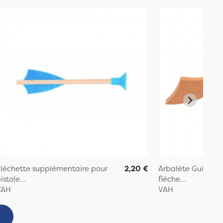
léchette supplémentaire pour
2,20 €
Arbalète Guillaum
istole...
fléche...
VAH
VAH