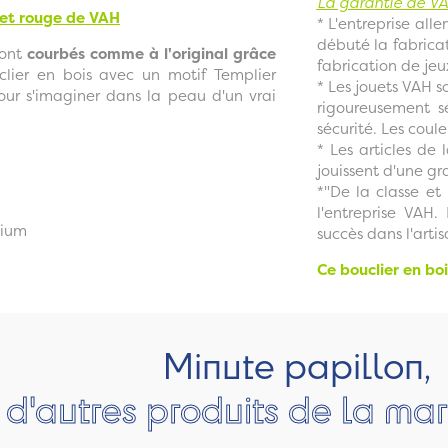
La garantie de VA
 et rouge
de VAH
* L'entreprise al
débuté la fabricat
 sont
courbés comme à l'original grâce
fabrication de jeu
clier en bois avec un motif Templier
* Les jouets VAH 
our s'imaginer dans la peau d'un vrai
rigoureusement s
sécurité. Les coul
* Les articles de
jouissent d'une gr
*"De la classe et
l'entreprise VAH.
dium
succès dans l'artis
Ce bouclier en bo
Minute papillon,
d'autres produits de la m