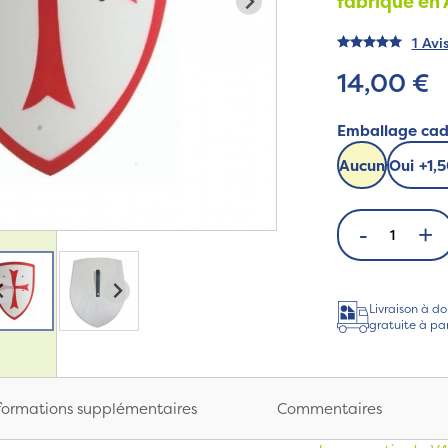
fabriqué en
1 Avi
14,00 €
Emballage ca
Aucun
Oui
+
1,
-
+
Livraison à do
gratuite à pa
formations supplémentaires
Commentaires