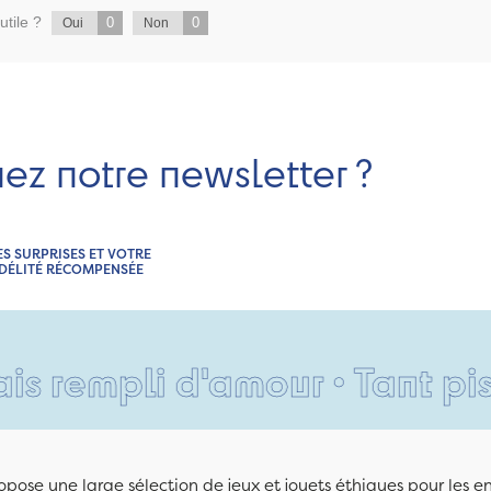
utile ?
0
0
Oui
Non
nez notre newsletter ?
ES SURPRISES ET VOTRE
IDÉLITÉ RÉCOMPENSÉE
pli d'amour • Tant pis pour 
pose une large sélection de jeux et jouets éthiques pour les 