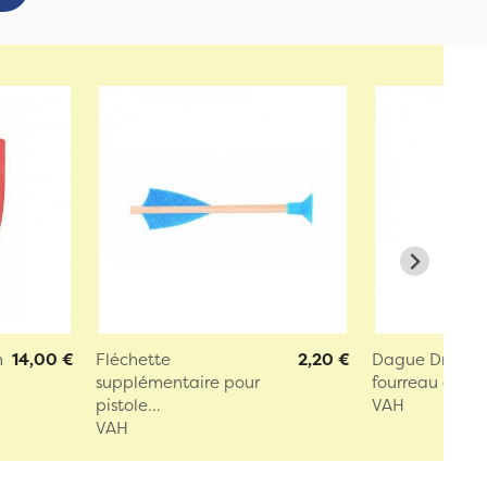
h
14,00 €
Fléchette
2,20 €
Dague Dragon 
supplémentaire pour
fourreau en cuir
pistole...
VAH
VAH