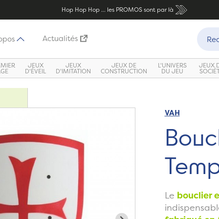
Hop Hop Hop ... les PROMOS sont par là
Recher
Actualités
opos
Rec
EMIER
JEUX
JEUX
JEUX DE
L'UNIVERS
JEUX 
ÂGE
D'ÉVEIL
D'IMITATION
CONSTRUCTION
DU JEU
SOCIÉ
VAH
Zoom
Boucl
Templ
Le
bouclier 
indispensabl