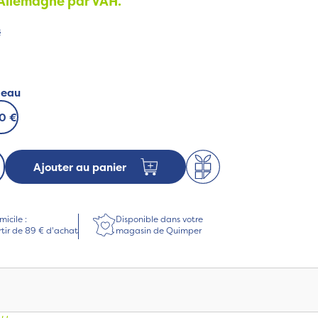
 Allemagne par VAH.
s
deau
50 €
Ajouter au panier
micile :
Disponible dans votre
rtir de 89 € d'achat
magasin de Quimper