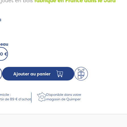
 jouet en bois
fabriqué en France dans le Jura
s
deau
00 €
Ajouter au panier
micile :
Disponible dans votre
rtir de 89 € d'achat
magasin de Quimper