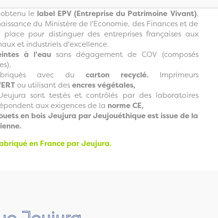
 obtenu le
label EPV (Entreprise du Patrimoine Vivant)
,
issance du Ministère de l'Economie, des Finances et de
en place pour distinguer des entreprises françaises aux
naux et industriels d'excellence.
eintes à l'eau
sans dégagement de COV (composés
es),
fabriqués avec du
carton recyclé.
Imprimeurs
VERT
ou utilisant des
encres végétales,
Jeujura sont testés et contrôlés par des laboratoires
répondent aux exigences de la
norme CE,
jouets en bois Jeujura par Jeujouéthique est issue de la
sienne.
fabriqué en France par Jeujura.
ue Jeujura