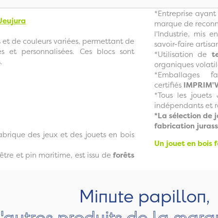
*Entreprise ayant
 Jeujura
marque de reconna
l'Industrie, mis 
s et de couleurs variées, permettant de
savoir-faire artisa
les et personnalisées. Ces blocs sont
*Utilisation de
t
.
organiques volatil
*Emballages 
certifiés
IMPRIM'
*Tous les jouets 
indépendants et 
*La sélection de 
fabrication juras
brique des jeux et des jouets en bois
Un jouet en bois 
hêtre et pin maritime, est issu de
forêts
Minute papillon,
'autres produits de la marq