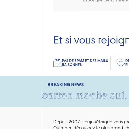
Et si vous rejoig
PAS DE SPAM ET DES MAILS
D
RAISONNÉS
F
BREAKING NEWS
Un carton moche oui, mais re
Depuis 2007, Jeujouéthique vous pro
Quimper, découvrez le plus grand cho