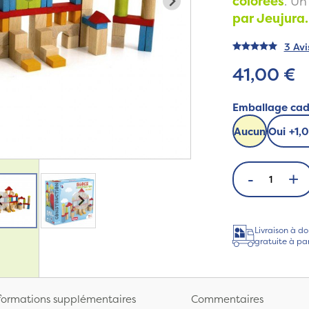
colorées
. Un
par Jeujura.
3 Avi
41,00 €
Emballage ca
Aucun
Oui
+
1,
-
+
Livraison à do
gratuite à pa
formations supplémentaires
Commentaires