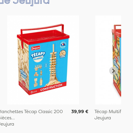
lanchettes Técap Classic 200
39,99 €
Técap Multiform 
ièces...
Jeujura
eujura