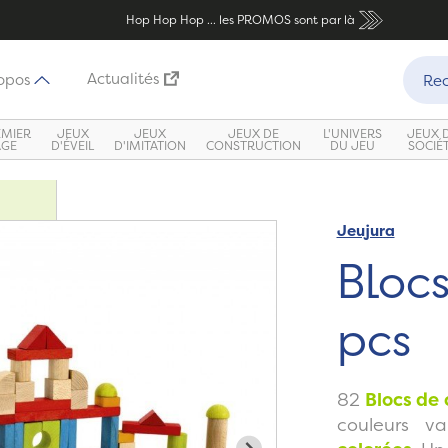
Hop Hop Hop ... les PROMOS sont par là
Recher
Actualités
opos
Rec
EMIER
JEUX
JEUX
JEUX DE
L'UNIVERS
JEUX 
ÂGE
D'ÉVEIL
D'IMITATION
CONSTRUCTION
DU JEU
SOCIÉ
Jeujura
Zoom
Blocs
pcs
82
Blocs de 
couleurs va