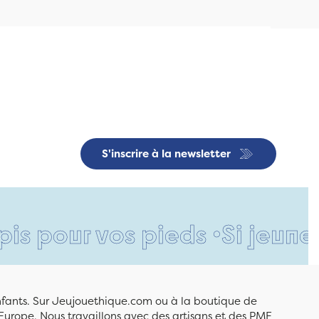
S'inscrire à la newsletter
 vos pieds •
Si jeune et déjà
enfants. Sur Jeujouethique.com ou à la boutique de
Europe. Nous travaillons avec des artisans et des PME