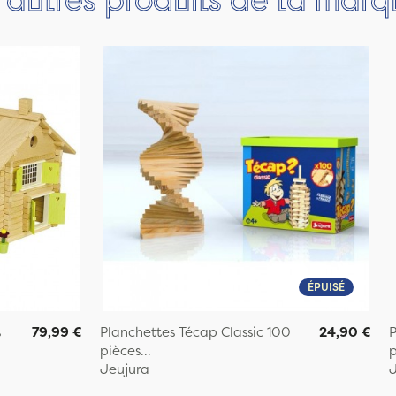
ÉPUISÉ
s
79,99 €
Planchettes Técap Classic 100
24,90 €
P
pièces...
p
Jeujura
J