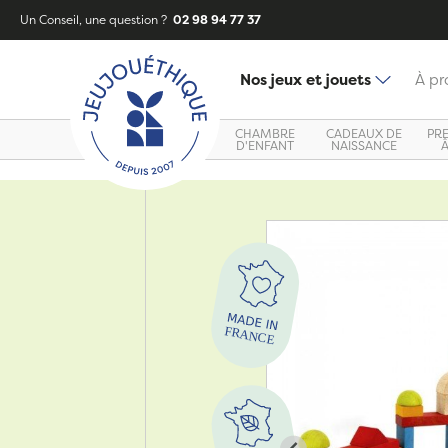
Un Conseil, une question ?
02 98 94 77 37
Nos jeux et jouets
À pr
CHAMBRE
CADEAUX DE
PR
D'ENFANT
NAISSANCE
Zoom