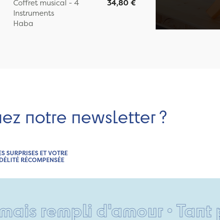
Coffret musical - 4
34,80 €
Instruments
Haba
nez notre newsletter ?
ES SURPRISES ET VOTRE
IDÉLITÉ RÉCOMPENSÉE
 rempli d'amour • Tant pis p