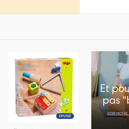
Et po
pas "
VOIR NOTRE
EPUISÉ