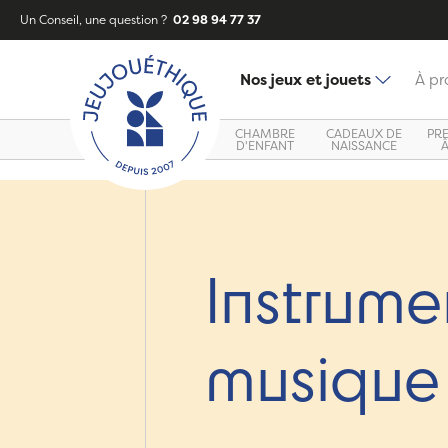
Un Conseil, une question ?
02 98 94 77 37
Nos jeux et jouets
À pr
CHAMBRE
CADEAUX DE
PR
D'ENFANT
NAISSANCE
Instrume
musique