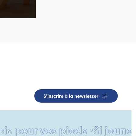
S'inscrire à la newsletter
our vos pieds •
Si jeune et d