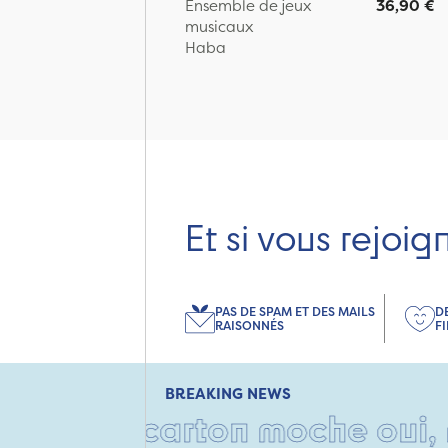
Ensemble de jeux
36,90 €
musicaux
Haba
Et si vous rejoig
PAS DE SPAM ET DES MAILS
D
RAISONNÉS
F
BREAKING NEWS
• Un carton moche oui, mais