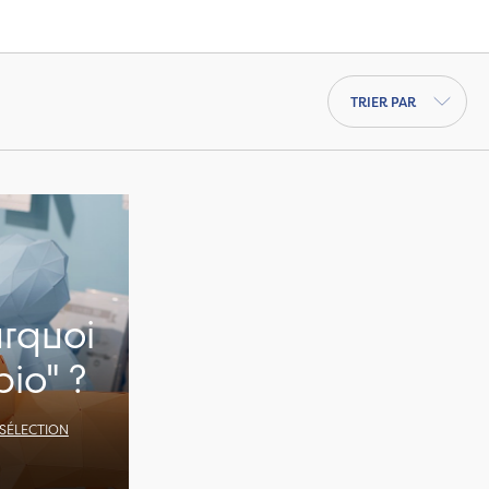
Trier par
urquoi
bio" ?
 SÉLECTION