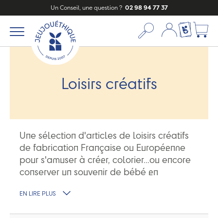
Un Conseil, une question ?
02 98 94 77 37
Mon compte
Ma liste c
Loisirs créatifs
Une sélection d'articles de loisirs créatifs
de fabrication Française ou Européenne
pour s'amuser à créer, colorier...ou encore
conserver un souvenir de bébé en
encadrant l'empreinte de son pied ou de
EN LIRE PLUS
sa main.