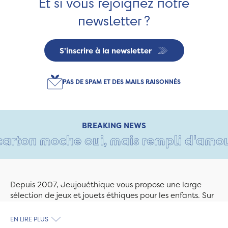
Et si vous rejoignez notre
newsletter ?
S'inscrire à la newsletter
PAS DE SPAM ET DES MAILS RAISONNÉS
BREAKING NEWS
arton moche oui, mais rempli d'amour 
Depuis 2007, Jeujouéthique vous propose une large
sélection de jeux et jouets éthiques pour les enfants. Sur
Jeujouethique.com ou à la boutique de Quimper,
découvrez le plus grand choix de jouets en bois
EN LIRE PLUS
exclusivement fabriqués en France et en Europe. Nous