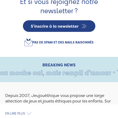
Et si vous rejoignez notre
newsletter ?
S'inscrire à la newsletter
PAS DE SPAM ET DES MAILS RAISONNÉS
BREAKING NEWS
on moche oui, mais rempli d'amour • Ta
Depuis 2007, Jeujouéthique vous propose une large
sélection de jeux et jouets éthiques pour les enfants. Sur
Jeujouethique.com ou à la boutique de Quimper,
découvrez le plus grand choix de jouets en bois
EN LIRE PLUS
exclusivement fabriqués en France et en Europe. Nous