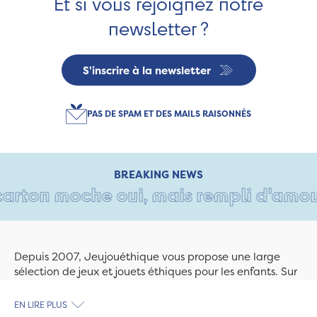
Et si vous rejoignez notre
newsletter ?
S'inscrire à la newsletter
PAS DE SPAM ET DES MAILS RAISONNÉS
BREAKING NEWS
arton moche oui, mais rempli d'amour 
Depuis 2007, Jeujouéthique vous propose une large
sélection de jeux et jouets éthiques pour les enfants. Sur
Jeujouethique.com ou à la boutique de Quimper,
découvrez le plus grand choix de jouets en bois
EN LIRE PLUS
exclusivement fabriqués en France et en Europe. Nous