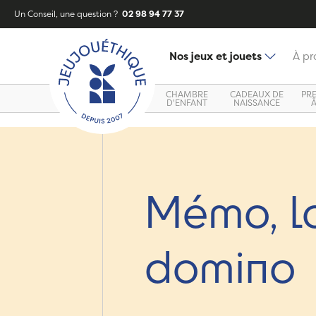
Un Conseil, une question ?
02 98 94 77 37
Nos jeux et jouets
À pr
CHAMBRE
CADEAUX DE
PR
D'ENFANT
NAISSANCE
Mémo, lo
domino