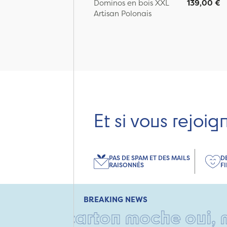
Dominos en bois XXL
139,00 €
Artisan Polonais
Et si vous rejoig
PAS DE SPAM ET DES MAILS
D
RAISONNÉS
F
BREAKING NEWS
 • Un carton moche oui, mais