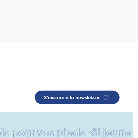
S'inscrire à la newsletter
our vos pieds •
Si jeune et d