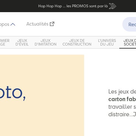
Hop Hop Hop ... les PROMOS sont par là
Recher
Actualités
opos
Rec
EMIER
JEUX
JEUX
JEUX DE
L'UNIVERS
JEUX 
ÂGE
D'ÉVEIL
D'IMITATION
CONSTRUCTION
DU JEU
SOCIÉ
to,
Les jeux d
carton fab
travailler
distraire.