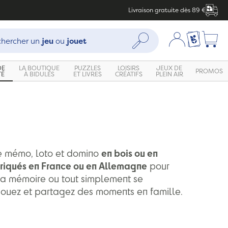
Livraison gratuite dès 89 €
che :
Mon compte
Ma liste c
Rechercher
hercher un
jeu
ou
jouet
DE
LA BOUTIQUE
PUZZLES
LOISIRS
JEUX DE
PROMOS
TÉ
À BIDULES
ET LIVRES
CRÉATIFS
PLEIN AIR
e mémo, loto et domino
en bois ou en
riqués en France ou en Allemagne
pour
 sa mémoire ou tout simplement se
..Jouez et partagez des moments en famille.