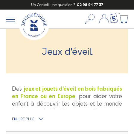
Un Conseil, une question ?
02 98 94 77 37
Mon compte
Ma liste c
Jeux d'éveil
Des
jeux et jouets d'éveil en bois fabriqués
en France ou en Europe
, pour aider votre
enfant à découvrir les objets et le monde
l'entourant. Il s'éveillera naturellement
en
toute sécurité
. Pour ses premiers jeux,
EN LIRE PLUS
découvrez nos marques préférées :
les
planches Wobbel
,
les bouteilles