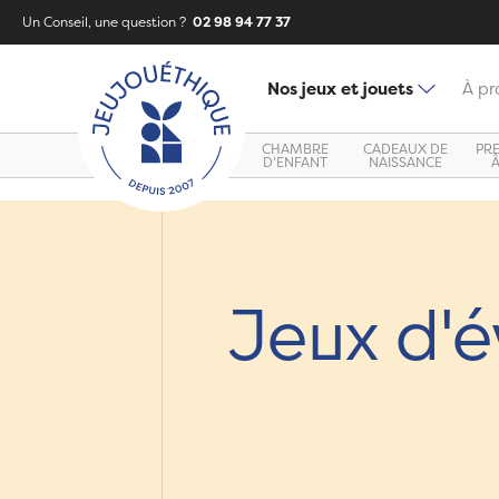
Un Conseil, une question ?
02 98 94 77 37
Nos jeux et jouets
À pr
CHAMBRE
CADEAUX DE
PR
D'ENFANT
NAISSANCE
Jeux d'é