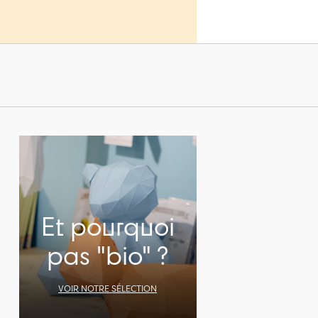
de marqu
Grimm's
.
Pour les p
mois
, ains
Et pourquoi
pas "bio" ?
VOIR NOTRE SÉLECTION