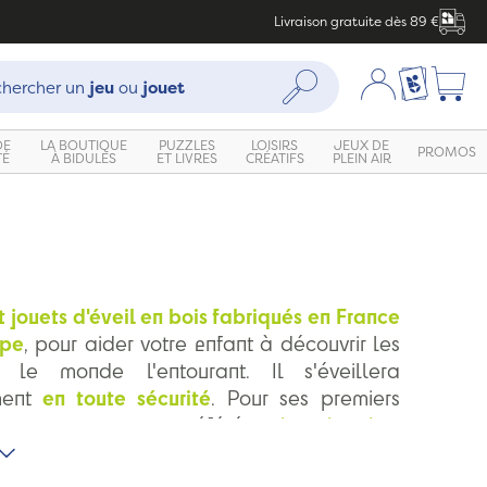
Livraison gratuite dès 89 €
che :
Mon compte
Ma liste c
Rechercher
hercher un
jeu
ou
jouet
DE
LA BOUTIQUE
PUZZLES
LOISIRS
JEUX DE
PROMOS
TÉ
À BIDULES
ET LIVRES
CRÉATIFS
PLEIN AIR
t jouets d'éveil en bois fabriqués en France
ope
, pour aider votre enfant à découvrir les
 le monde l'entourant. Il s'éveillera
ment
en toute sécurité
. Pour ses premiers
uvrez nos marques préférées :
les planches
es bouteilles sensorielles de
Petit Boom
,
 dès 3 mois. De jouets en bois de qualité,