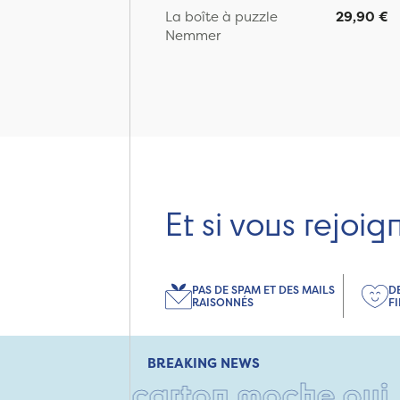
La boîte à puzzle
29,90 €
Nemmer
Et si vous rejoig
PAS DE SPAM ET DES MAILS
D
RAISONNÉS
F
BREAKING NEWS
 • Un carton moche oui, mais