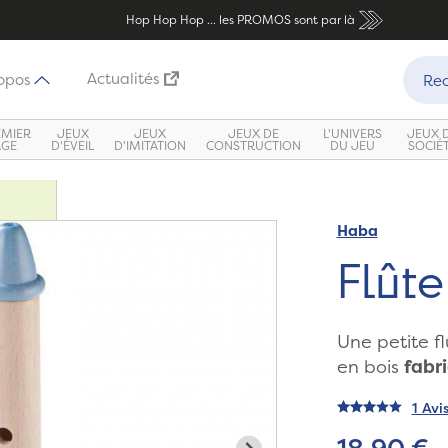
Hop Hop Hop ... les PROMOS sont par là
Recher
Actualités
opos
Rec
EMIER
JEUX
JEUX
JEUX DE
L'UNIVERS
JEUX 
ÂGE
D'ÉVEIL
D'IMITATION
CONSTRUCTION
DU JEU
SOCIÉ
Haba
Zoom
Flûte
Une petite fl
en bois
fabr
1 Avi
18,90 €