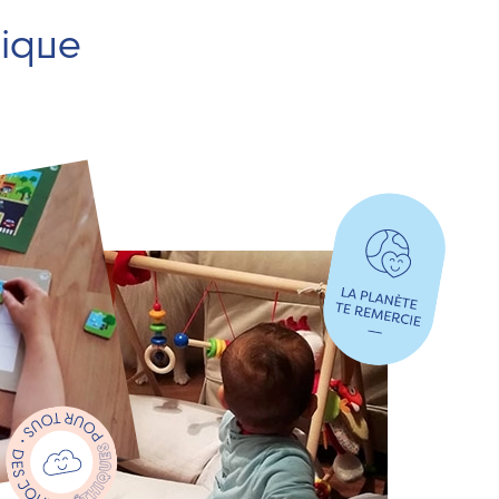
hique