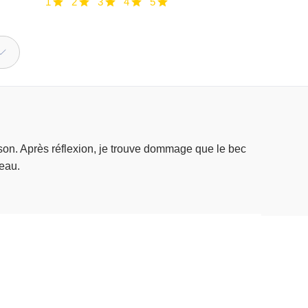
1
2
3
4
5
e son. Après réflexion, je trouve dommage que le bec
'eau.