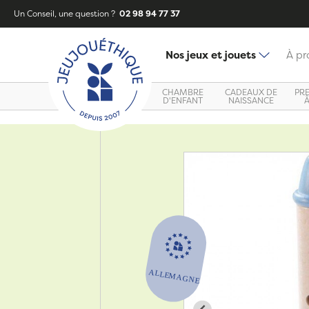
Un Conseil, une question ?
02 98 94 77 37
Nos jeux et jouets
À pr
CHAMBRE
CADEAUX DE
PR
D'ENFANT
NAISSANCE
Zoom