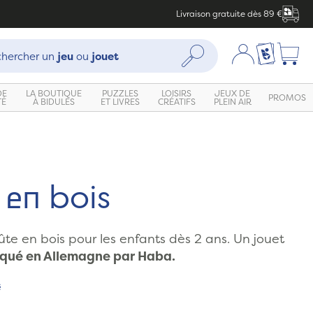
Livraison gratuite dès 89 €
che :
Mon compte
Ma liste c
Rechercher
hercher un
jeu
ou
jouet
DE
LA BOUTIQUE
PUZZLES
LOISIRS
JEUX DE
PROMOS
TÉ
À BIDULES
ET LIVRES
CRÉATIFS
PLEIN AIR
 en bois
ûte en bois pour les enfants dès 2 ans. Un jouet
iqué en Allemagne par Haba.
s