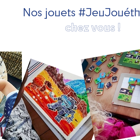
Nos jouets #JeuJouét
chez vous !