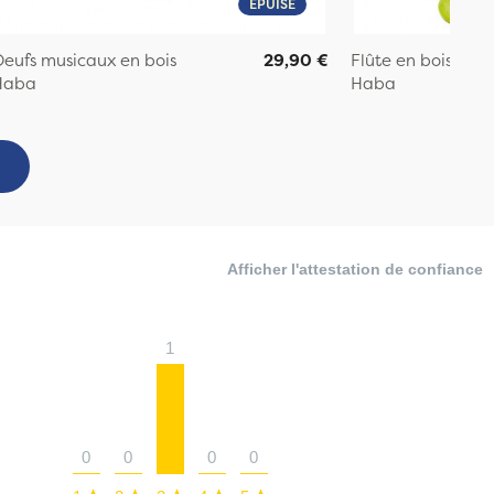
ÉPUISÉ
eufs musicaux en bois
29,90 €
Flûte en bois
Haba
Haba
Afficher l'attestation de confiance
1
0
0
0
0